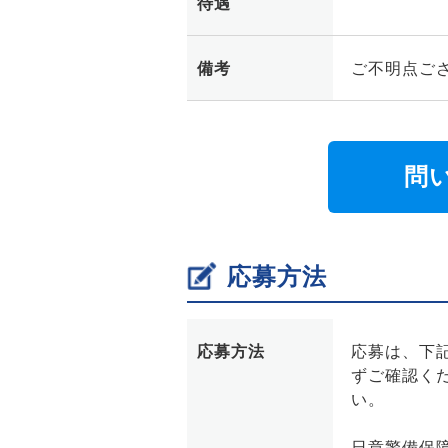
待遇
備考
ご不明点ご
問
応募方法
応募方法
応募は、下
ずご確認く
い。
日章警備保