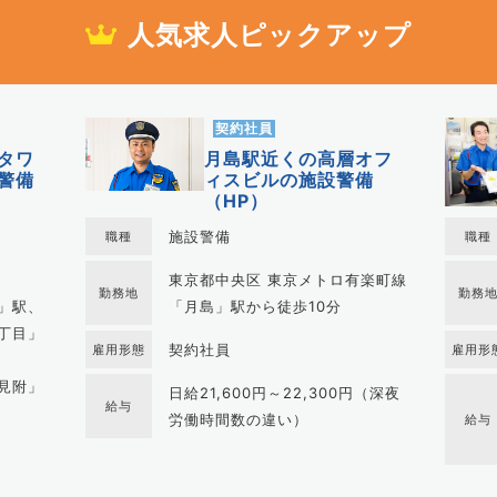
人気求人ピックアップ
契約社員
タワ
月島駅近くの高層オフ
警備
ィスビルの施設警備
（HP）
施設警備
職種
職種
東京都中央区 東京メトロ有楽町線
勤務地
勤務
」駅、
「月島」駅から徒歩10分
丁目」
契約社員
雇用形態
雇用形
見附」
日給21,600円～22,300円（深夜
給与
労働時間数の違い）
給与