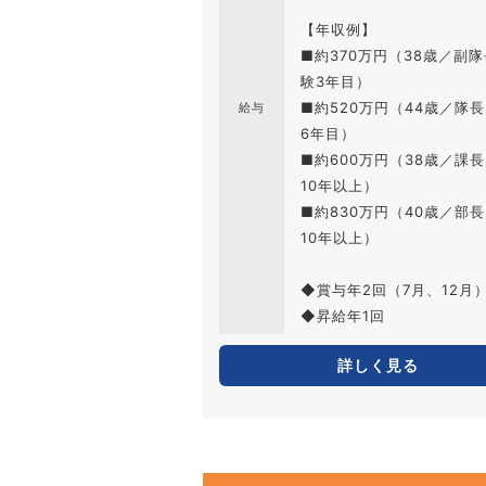
【年収例】
■約370万円（38歳／副
験3年目）
■約520万円（44歳／隊
給与
6年目）
■約600万円（38歳／課
10年以上）
■約830万円（40歳／部
10年以上）
◆賞与年2回（7月、12月
◆昇給年1回
詳しく見る