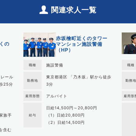
関連求人一覧
赤坂檜町近くのタワー
くの
マンション施設警備
（HP）
施設警備
職種
職種
ノレール
東京都港区 「乃木坂」駅から徒歩
勤務地
勤務
歩25分
3分
アルバイト
雇用形態
雇用形
日給14,500円～20,800円
家族手
（1）日給20,800円
給与
（2）日給14,500円
を含む