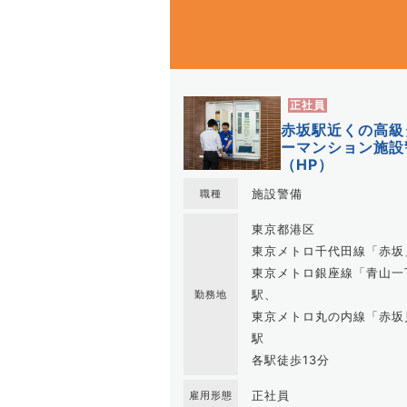
正社員
赤坂駅近くの高級
ーマンション施設
（HP）
施設警備
職種
東京都港区
東京メトロ千代田線「赤坂
東京メトロ銀座線「青山一
駅、
勤務地
東京メトロ丸の内線「赤坂
駅
各駅徒歩13分
正社員
雇用形態