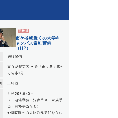
正社員
市ケ谷駅近くの大学キ
ャンパス常駐警備
（HP）
施設警備
東京都新宿区 各線「市ヶ谷」駅か
地
ら徒歩1分
正社員
態
月給295,540円
（＋超過勤務・深夜手当・家族手
当・資格手当など）
※45時間分の見込み残業代を含む