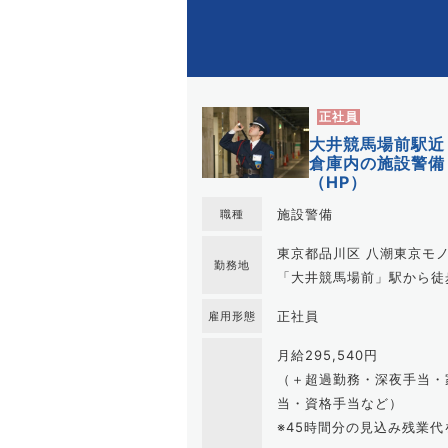
正社員
大井競馬場前駅近
倉庫内の施設警備
（HP）
施設警備
職種
東京都品川区 八潮東京モ
勤務地
「大井競馬場前」駅から徒
正社員
雇用形態
月給295,540円
（＋超過勤務・深夜手当・
当・資格手当など）
※45時間分の見込み残業代