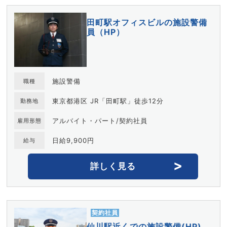
田町駅オフィスビルの施設警備
員（HP）
施設警備
職種
東京都港区 JR「田町駅」徒歩12分
勤務地
アルバイト・パート/契約社員
雇用形態
日給9,900円
給与
詳しく見る
契約社員
仙川駅近くでの施設警備(HP)