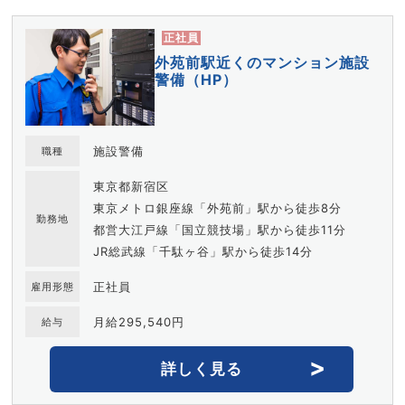
正社員
外苑前駅近くのマンション施設
警備（HP）
施設警備
職種
東京都新宿区
東京メトロ銀座線「外苑前」駅から徒歩8分
勤務地
都営大江戸線「国立競技場」駅から徒歩11分
JR総武線「千駄ヶ谷」駅から徒歩14分
正社員
雇用形態
月給295,540円
給与
詳しく見る