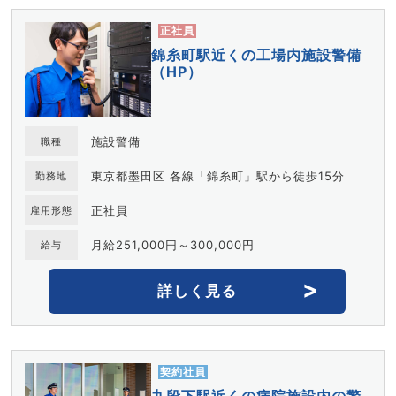
正社員
錦糸町駅近くの工場内施設警備
（HP）
施設警備
職種
東京都墨田区 各線「錦糸町」駅から徒歩15分
勤務地
正社員
雇用形態
月給251,000円～300,000円
給与
詳しく見る
契約社員
九段下駅近くの病院施設内の警