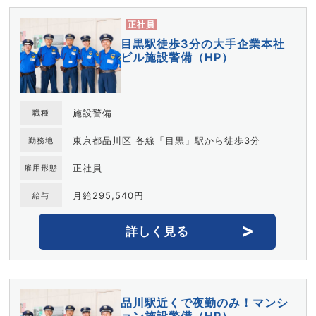
正社員
目黒駅徒歩3分の大手企業本社
ビル施設警備（HP）
施設警備
職種
東京都品川区 各線「目黒」駅から徒歩3分
勤務地
正社員
雇用形態
月給295,540円
給与
詳しく見る
品川駅近くで夜勤のみ！マンシ
ョン施設警備（HP）